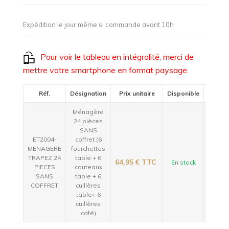
Expédition le jour même si commande avant 10h
Pour voir le tableau en intégralité, merci de
mettre votre smartphone en format paysage.
Réf.
Désignation
Prix unitaire
Disponible
Ménagère
24 pièces
SANS
ET2004-
coffret (6
MENAGERE
fourchettes
TRAPEZ 24
table + 6
64,95 €
TTC
En stock
PIECES
couteaux
SANS
table + 6
COFFRET
cuillères
table+ 6
cuillères
café)