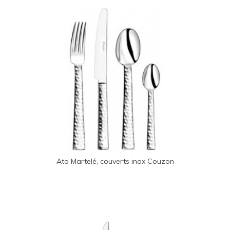
Ato Martelé, couverts inox Couzon