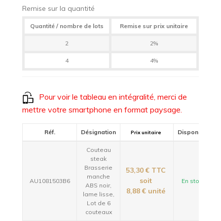
Remise sur la quantité
Quantité / nombre de lots
Remise sur prix unitaire
2
2%
4
4%
Pour voir le tableau en intégralité, merci de
mettre votre smartphone en format paysage.
Réf.
Désignation
Disponible
Prix unitaire
Couteau
steak
Brasserie
53,30 €
TTC
manche
soit
AU1081503B6
En stock
ABS noir,
8,88 €
unité
lame lisse,
Lot de 6
couteaux